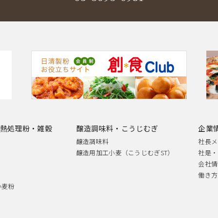
熱処理粉・雑穀
醸造調味料・こうじむぎ
企業
醸造調味料
社長メ
醸造用加工小麦（こうじむぎST）
社是・
会社情
働き方
小麦粉