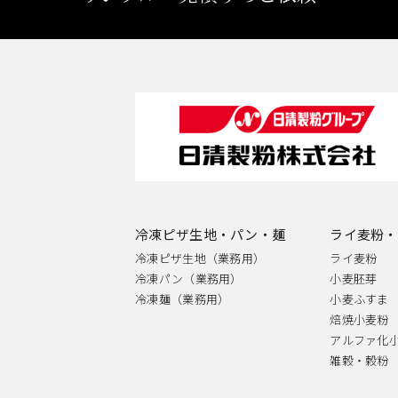
冷凍ピザ生地・パン・麺
ライ麦粉・
冷凍ピザ生地（業務用）
ライ麦粉
冷凍パン（業務用）
小麦胚芽
冷凍麺（業務用）
小麦ふすま
焙焼小麦粉
アルファ化
雑穀・穀粉