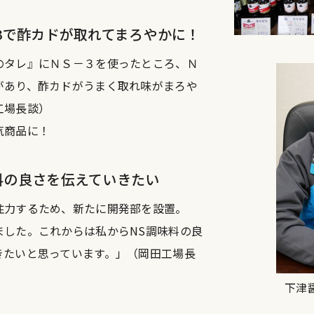
-3で酢カドが取れてまろやかに！
のタレ』にＮＳ－３を使ったところ、Ｎ
があり、酢カドがうまく取れ味がまろや
工場長談）
気商品に！
料の良さを伝えていきたい
注力するため、新たに開発部を設置。
ました。これからは私からNS調味料の良
きたいと思っています。」（岡田工場長
下津