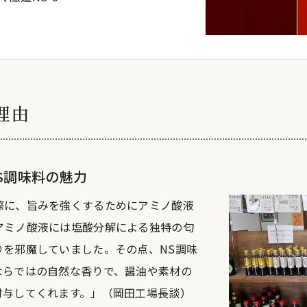
理由
S調味料の魅力
際に、旨みを強くするためにアミノ酸液
アミノ酸液には塩酸分解による独特の匂
りを邪魔していました。その点、NS調味
ならではの自然な香りで、醤油や素材の
付与してくれます。」（岡田工場長談）