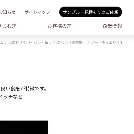
お知らせ
サイトマップ
サンプル・見積もりのご依頼
うじむぎ
お客様の声
企業情報
ム
冷凍ピザ生地・パン・麺
冷凍パン（業務用）
パーネデュエリオN
の良い食感が特徴です。
イッチなど