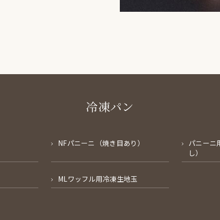
冷凍パン
NFパニーニ（焼き目あり）
パニーニ
し）
MLワッフル用冷凍生地玉